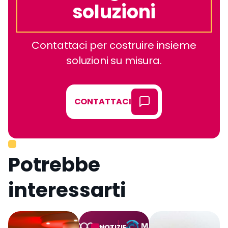
soluzioni
Contattaci per costruire insieme
soluzioni su misura.
CONTATTACI
Potrebbe
interessarti
NOTIZIE