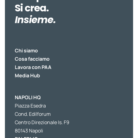
la
Si crea.
qualità
Insieme.
dei
servizi
alla PA
Chi siamo
Cosa facciamo
Lavora con PAA
Media Hub
NAPOLI HQ
Piazza Esedra
Cond. Edilforum
Centro Direzionale Is. F9
80143 Napoli