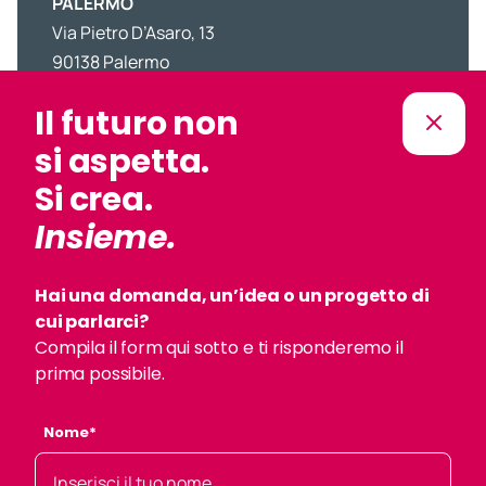
PALERMO
Via Pietro D’Asaro, 13
90138 Palermo
POTENZA
Il futuro non
Via del Gallitello 90
85100 Potenza
si aspetta.
MILANO
Si crea.
c/o PoliHUB
Insieme.
Via Durando 38-39
20158 Milano
Hai una domanda, un’idea o un progetto di
cui parlarci?
Compila il form qui sotto e ti risponderemo il
prima possibile.
Nome*