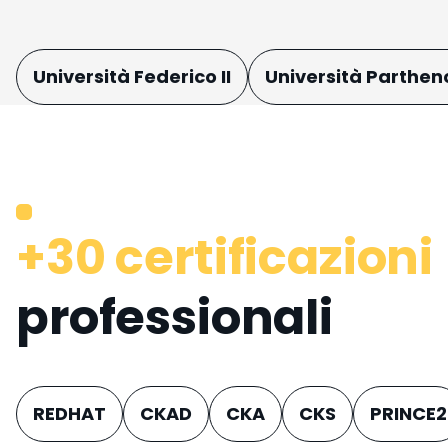
Università Federico II
Università Parthe
+30 certificazioni
professionali
REDHAT
CKAD
CKA
CKS
PRINCE2