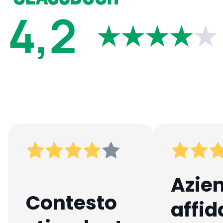
4,2
Azie
Contesto
affid