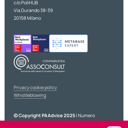
c/o PoliHUB
Via Durando 38-39
20158 Milano
Privacy cookie policy
Whistleblowing
© Copyright PAAdvice 2025
| Numero
d'iscrizione: REA 678631 | Partita IVA